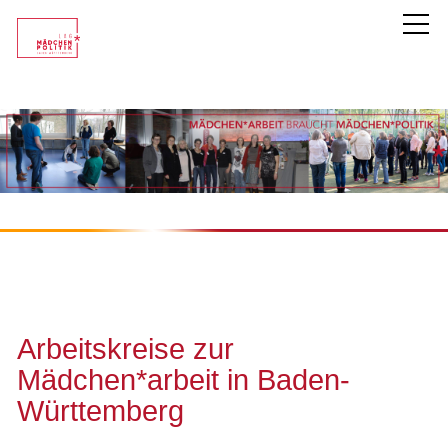
LAG Mädchen*politik
Unsere Mitglieder
Themen
Service
Arbeitskreise zur
Links für Fachkräfte und Multiplikator*innen
Mädchen*arbeit in Baden-
Links für Mädchen* und junge Frauen*
Württemberg
Literaturliste