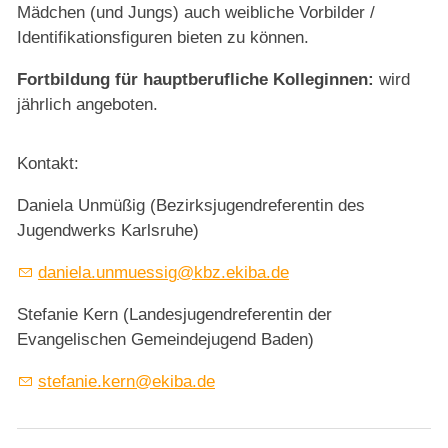
Mädchen (und Jungs) auch weibliche Vorbilder /
Identifikationsfiguren bieten zu können.
Fortbildung für hauptberufliche Kolleginnen:
wird
jährlich angeboten.
Kontakt:
Daniela Unmüßig (Bezirksjugendreferentin des
Jugendwerks Karlsruhe)
d
n
l
nm
ss
g
kbz
k
b
d
Stefanie Kern (Landesjugendreferentin der
Evangelischen Gemeindejugend Baden)
st
f
n
k
rn
k
b
d