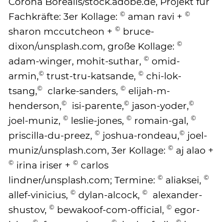
Corona Borealis/stock.adobe.de, Projekt für
©
©
Fachkräfte: 3er Kollage:
aman ravi +
©
sharon mccutcheon +
bruce-
©
dixon/unsplash.com, große Kollage:
©
adam-winger, mohit-suthar,
omid-
©
©
armin,
trust-tru-katsande,
chi-lok-
©
©
tsang,
clarke-sanders,
elijah-m-
©
©
©
henderson,
isi-parente,
jason-yoder,
©
©
©
joel-muniz,
leslie-jones,
romain-gal,
©
©
priscilla-du-preez,
joshua-rondeau,
joel-
©
muniz/unsplash.com, 3er Kollage:
aj alao +
©
©
irina iriser +
carlos
©
©
lindner/unsplash.com; Termine:
aliaksei,
©
©
allef-vinicius,
dylan-alcock,
alexander-
©
©
shustov,
bewakoof-com-official,
egor-
©
©
©