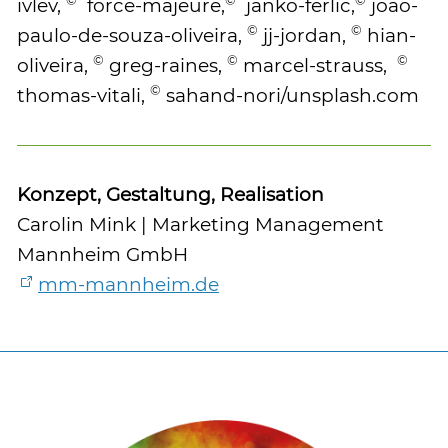
ivlev,
force-majeure,
janko-ferlic,
joao-
©
©
paulo-de-souza-oliveira,
jj-jordan,
hian-
©
©
©
oliveira,
greg-raines,
marcel-strauss,
©
thomas-vitali,
sahand-nori/unsplash.com
Konzept, Gestaltung, Realisation
Carolin Mink | Marketing Management
Mannheim GmbH
mm-mannheim.de