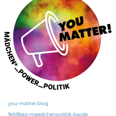
you-matter.blog
f
l
l
g-m
dch
np
l
t
k-bw
d