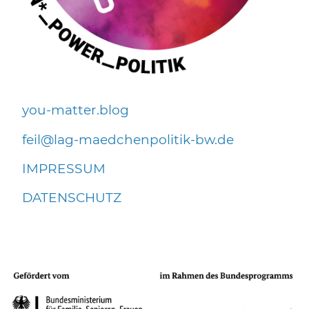
you-matter.blog
f
l
l
g-m
dch
np
l
t
k-bw
d
IMPRESSUM
DATENSCHUTZ