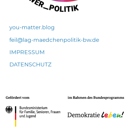
you-matter.blog
f
l
l
g-m
dch
np
l
t
k-bw
d
IMPRESSUM
DATENSCHUTZ