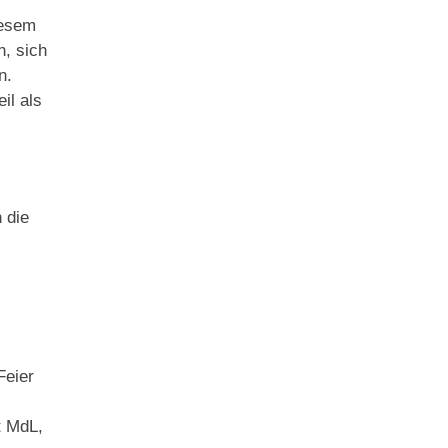
iesem
, sich
n.
il als
 die
Feier
t MdL,