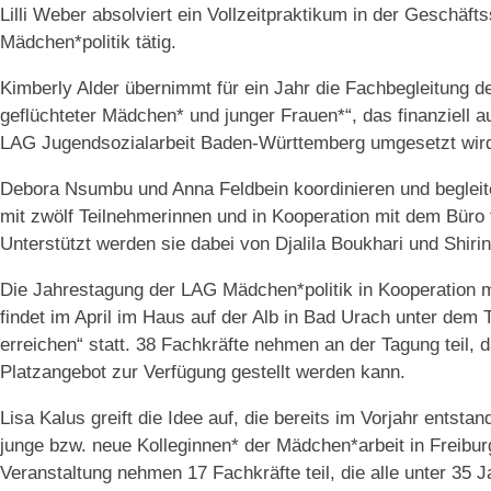
Lilli Weber absolviert ein Vollzeitpraktikum in der Geschäft
Mädchen*politik tätig.
Kimberly Alder übernimmt für ein Jahr die Fachbegleitung d
geflüchteter Mädchen* und junger Frauen*“, das finanziell
LAG Jugendsozialarbeit Baden-Württemberg umgesetzt wir
Debora Nsumbu und Anna Feldbein koordinieren und begleite
mit zwölf Teilnehmerinnen und in Kooperation mit dem Büro fü
Unterstützt werden sie dabei von Djalila Boukhari und Shiri
Die Jahrestagung der LAG Mädchen*politik in Kooperation m
findet im April im Haus auf der Alb in Bad Urach unter dem
erreichen“ statt. 38 Fachkräfte nehmen an der Tagung teil,
Platzangebot zur Verfügung gestellt werden kann.
Lisa Kalus greift die Idee auf, die bereits im Vorjahr entstan
junge bzw. neue Kolleginnen* der Mädchen*arbeit in Freiburg
Veranstaltung nehmen 17 Fachkräfte teil, die alle unter 35 Ja