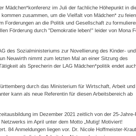
der Mädchen*konferenz im Juli der fachliche Höhepunkt in d
kommen zusammen, um die Vielfalt von Mädchen* zu feiern
Forderungen an die Politik und Gesellschaft zu formuliere
en Förderung durch "Demokratie leben!" leider von Mona Fe
 AG des Sozialministeriums zur Novellierung des Kinder- und
un Neuwirth nimmt zum letzten Mal an einer Sitzung des
 Tätigkeit als Sprecherin der LAG Mädchen*politik endet auch
rttemberg durch das Ministerium für Wirtschaft, Arbeit und
ter kann als neue Referentin für diesen Arbeitsbereich ab
eitausbildung im Dezember 2021 zeitlich von der 25-Jahre-
Netzwerks im April unter dem Motto „Mutig! Motiviert!
ert. 84 Anmeldungen liegen vor. Dr. Nicole Hoffmeister-Krau