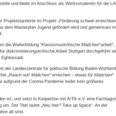
sstelle und bleibt im Anschluss als Werksstudentin für die L
er Projektstandorte im Projekt „Förderung schwer erreichbar
 aus dem Masterplan Jugend gefördert wird und gemeinsam mi
d.
n die Weiterbildung "Rassismuskritische Mädchen*arbeit", 
r diskriminierungskritische Arbeit Stuttgart durchgeführt wi
n Eghtessadi.
it der Landeszentrale für politische Bildung Baden-Württem
 Titel „Reach out! Mädchen* erreichen – etwas für Mädchen*
 da aufgrund der Corona-Pandemie leider kein größeres
den ist, und setzt in Koopertion mit ArTik e.V. eine Fachtagun
 um. Der Titel lautet „Neu hier? Take up Space“. An der
hre alt sind.