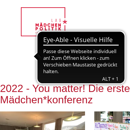
2022 - You matter! Die erst
Mädchen*konferenz