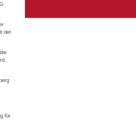
AG
er
t der
die
rd.
berg
g für